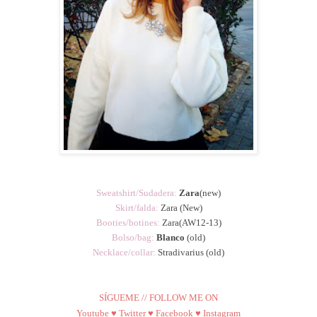
Sweatshirt/Sudadera:
Zara
(new)
Skirt/falda:
Zara
(New)
Booties/botines:
Zara
(AW12-13)
Bolso/bag:
Blanco
(old)
Necklace/collar:
Stradivarius
(old)
SÍGUEME // FOLLOW ME ON
Youtube
♥
Twitter
♥
Facebook
♥
Instagram