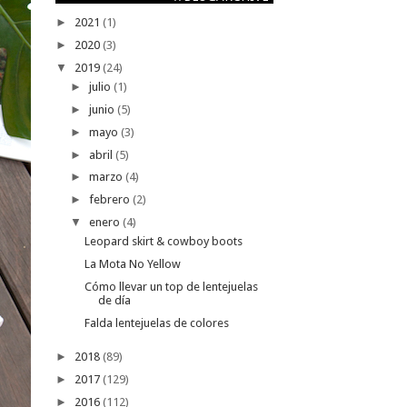
►
2021
(1)
►
2020
(3)
▼
2019
(24)
►
julio
(1)
►
junio
(5)
►
mayo
(3)
►
abril
(5)
►
marzo
(4)
►
febrero
(2)
▼
enero
(4)
Leopard skirt & cowboy boots
La Mota No Yellow
Cómo llevar un top de lentejuelas
de día
Falda lentejuelas de colores
►
2018
(89)
►
2017
(129)
►
2016
(112)