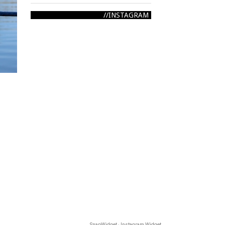
INSTAGRAM
SnapWidget · Instagram Widget