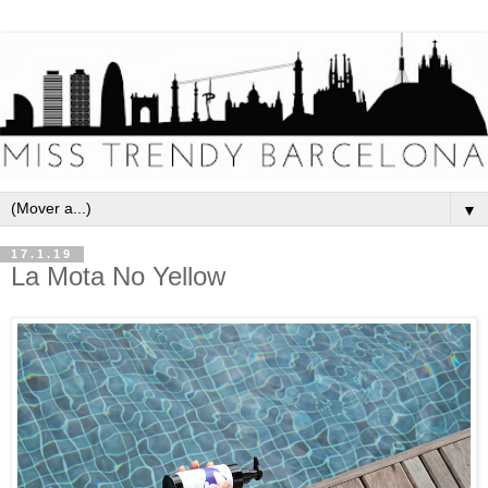
▼
17.1.19
La Mota No Yellow