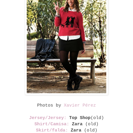
Photos by
Xavier Pérez
Jersey/Jersey:
Top Shop
(old)
Shirt/Camisa:
Zara
(old)
Skirt/falda:
Zara
(old)