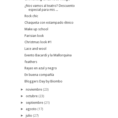
¿Nos vamos al teatro? Descuento
especial para mis ...
Rock chic
Chaqueta con estampado étnico
Make up school
Parisian look
Christmas look #1
Lace and wool
Evento Bacardi y la Mallorquina
feathers
Rayas en azul y negro
En buena compañía
Bloggers Day by Biombo
►
noviembre
(23)
►
octubre
(23)
►
septiembre
(21)
►
agosto
(17)
►
julio
(27)