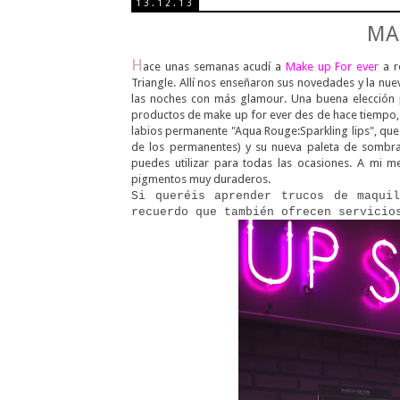
13.12.13
MA
H
ace unas semanas acudí a
Make up For ever
a r
Triangle. Allí nos enseñaron sus novedades y la nuev
las noches con más glamour. Una buena elección p
productos de make up for ever des de hace tiempo, 
labios permanente "Aqua Rouge:Sparkling lips", que
de los permanentes) y su nueva paleta de sombras
puedes utilizar para todas las ocasiones. A mi 
pigmentos muy duraderos.
Si queréis aprender trucos de maqui
recuerdo que también ofrecen servicio