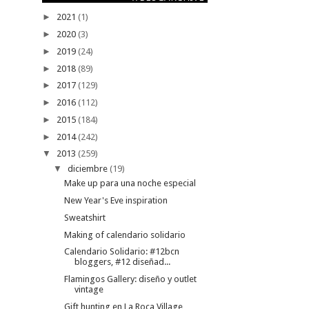
►
2021
(1)
►
2020
(3)
►
2019
(24)
►
2018
(89)
►
2017
(129)
►
2016
(112)
►
2015
(184)
►
2014
(242)
▼
2013
(259)
▼
diciembre
(19)
Make up para una noche especial
New Year's Eve inspiration
Sweatshirt
Making of calendario solidario
Calendario Solidario: #12bcn
bloggers, #12 diseñad...
Flamingos Gallery: diseño y outlet
vintage
Gift hunting en La Roca Village