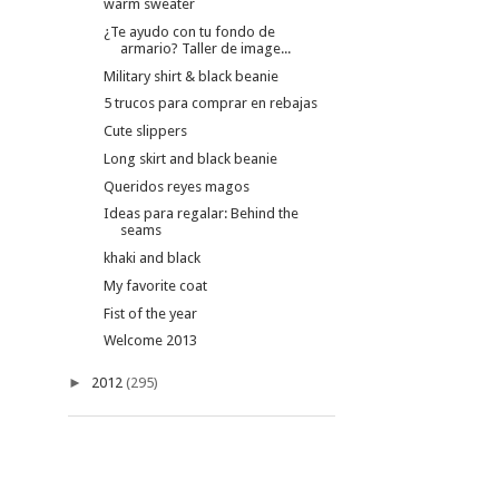
warm sweater
¿Te ayudo con tu fondo de
armario? Taller de image...
Military shirt & black beanie
5 trucos para comprar en rebajas
Cute slippers
Long skirt and black beanie
Queridos reyes magos
Ideas para regalar: Behind the
seams
khaki and black
My favorite coat
Fist of the year
Welcome 2013
►
2012
(295)