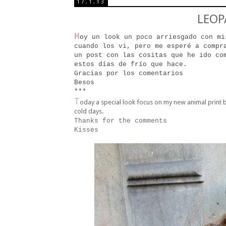
17.1.13
LEOP
H
oy un look un poco arriesgado con mi
cuando los vi, pero me esperé a compr
un post con las cositas que he ido co
estos días de frío que hace.
Gracias por los comentarios
Besos
***
T
oday a special look focus on my new animal print b
cold days.
Thanks for the comments
Kisses