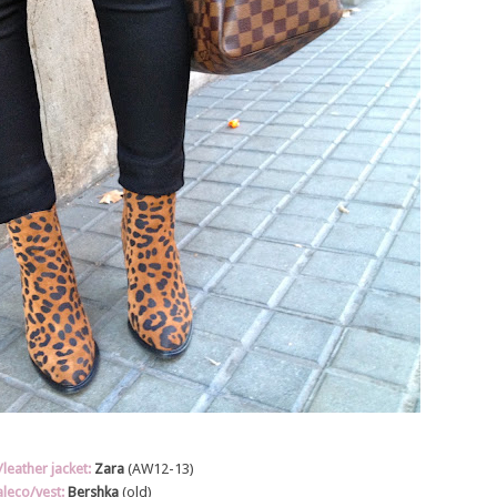
leather jacket:
Zara
(AW12-13)
leco/vest:
Bershka
(old)