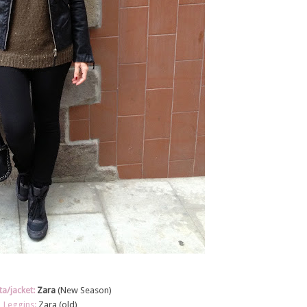
a/jacket:
Zara
(New Season)
Leggins:
Zara
(old)