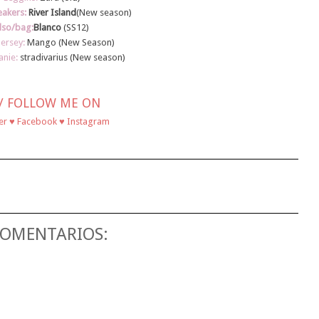
akers:
River Island
(New season)
lso/bag:
Blanco
(SS12)
Jersey:
Mango
(New Season)
nie:
stradivarius
(New season)
/ FOLLOW ME ON
er
♥
Facebook
♥
Instagram
COMENTARIOS: