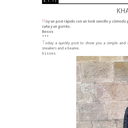
4.1.13
KHA
H
oy un post rápido con un look sencillo y cómodo 
cuña y un gorrito.
Besos
***
T
oday a quickly post to show you a simple and 
sneakers and a beanie.
kisses