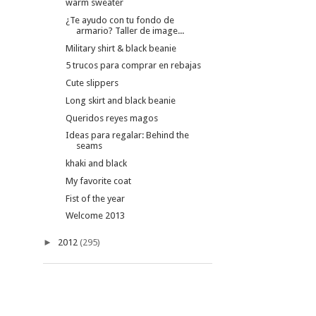
warm sweater
¿Te ayudo con tu fondo de
armario? Taller de image...
Military shirt & black beanie
5 trucos para comprar en rebajas
Cute slippers
Long skirt and black beanie
Queridos reyes magos
Ideas para regalar: Behind the
seams
khaki and black
My favorite coat
Fist of the year
Welcome 2013
►
2012
(295)