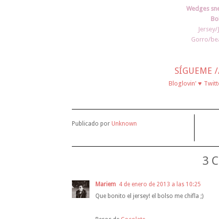
Wedges sne
Bo
Jersey/
Gorro/bea
SÍGUEME /
♥
Bloglovin'
Twitt
Publicado por
Unknown
3 
Mariem
4 de enero de 2013 a las 10:25
Que bonito el jersey! el bolso me chifla ;)