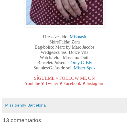
Dress/vestido:
Mismash
Skirt/Falda: Zara
Bag/bolso: Marc by Marc Jacobs
Wedges/cuñas: Dolce Vita
Watch/reloj: Massimo Dutti
Bracelet/Pulseras:
Only Grisly
Sunnies/Gafas de sol:
Mister Spex
SÍGUEME // FOLLOW ME ON
Youtube
♥
Twitter
♥
Facebook
♥
Instagram
Miss trendy Barcelona
13 comentarios: