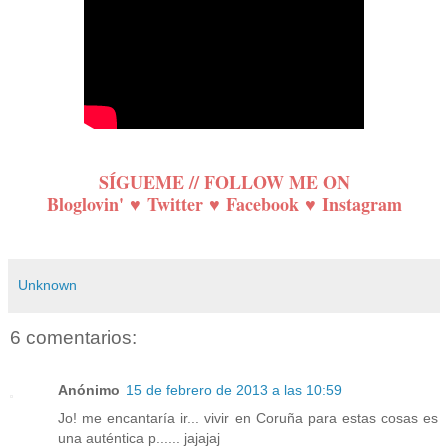
SÍGUEME // FOLLOW ME ON
Bloglovin'
♥
Twitter
♥
Facebook
♥
Instagram
Unknown
6 comentarios:
Anónimo
15 de febrero de 2013 a las 10:59
Jo! me encantaría ir... vivir en Coruña para estas cosas es
una auténtica p...... jajajaj