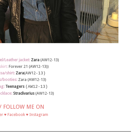
l/Leather jacket:
Zara
(AW12-13)
kirt:
Forever 21
(AW12-13))
sa/shirt:
Zara
(AW12
-13)
s/booties:
Zara
(AW12-13)
ag:
Teenagers
(AW12-13)
cklace:
Stradivarius
(AW12-13)
/ FOLLOW ME ON
er
♥
Facebook
♥
Instagram