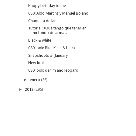
Happy birthday to me
080: Aldo Martins y Manuel Bolaño
Chaqueta de lana
Tutorial: ¿Qué tengo que tener en
mi fondo de arma...
Black & white
080 look: Blue Klein & black
Snapshoots of January
New look
080 look: denim and leopard
►
enero
(26)
►
2012
(295)