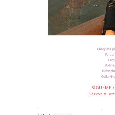
Chaqueta pie
Falda/s
Cami
Botine
Bolso/b
Collar/Ne
SÍGUEME /
♥
Bloglovin'
Twitt