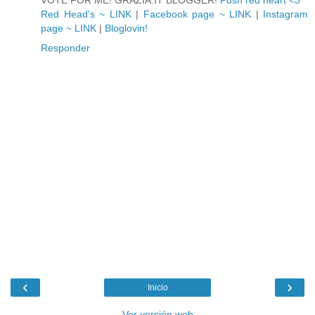
VOTE FOR ME! GRAZIA.IT BLOGGER!
Push red heart <3
Red Head's ~ LINK
|
Facebook page ~ LINK
|
Instagram
page ~ LINK
|
Bloglovin!
Responder
‹
›
Inicio
Ver versión web