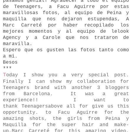
pasamos genial! Agradecer a todo el equipo
de Teenagers, a Facu Aguirre por estas
maravillosas fotos, al equipo de Peina y
maquilla que nos dejaron estupendas, A
Marc Carreté por haber recopilado los
mejores momentos y al equipo de lelook
Agency y a Carole que nos trataron de
maravilla.
Espero que os gusten las fotos tanto como
a mi.
Besos
***
T
oday I show you a very special post.
Finally I can show my collaboration for
Teenagers brand with another 3 bloggers
from Barcelona.
It was a great
experience!!
I
want to
thank
Teenagers
above all for give us this
opportunity.
to
Facu Aguirre
for the
amazing shots,
the girls from
Peina y
Maquilla
for the super hair and make-
up,
Marc Carreté
for this amazing video,