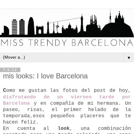
▼
7.5.12
mis looks: I love Barcelona
C
omo me gustan las fotos del post de hoy,
disfrutando de un viernes tarde por
Barcelona
y en compañía de mi hermana. Un
paseo, risas, el primer helado de la
temporada,esos pequeños placeres que te
hacen feliz.
En cuenta al
look
, una combinación