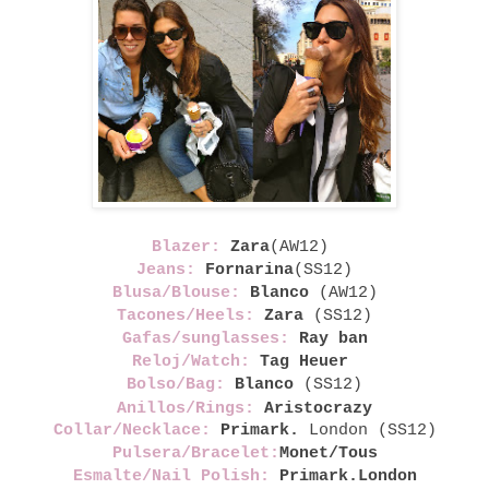
Blazer:
Zara
(AW12)
Jeans:
Fornarina
(SS12)
Blusa/Blouse:
Blanco
(AW12)
Tacones/Heels:
Zara
(SS12)
Gafas/sunglasses:
Ray ban
Reloj/Watch:
Tag Heuer
Bolso/Bag:
Blanco
(SS12)
Anillos/Rings:
Aristocrazy
Collar/Necklace:
Primark.
London (SS12)
Pulsera/Bracelet:
Monet/Tous
Esmalte/Nail Polish:
Primark.London