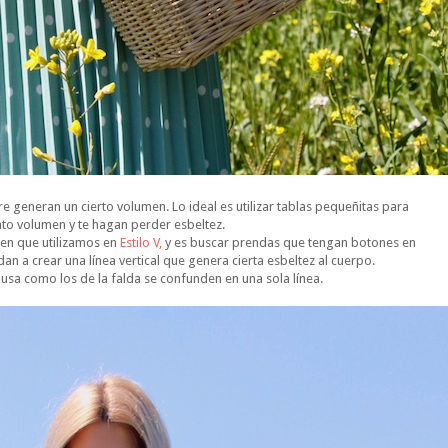
pre generan un cierto volumen. Lo ideal es utilizar tablas pequeñitas para
to volumen y te hagan perder esbeltez.
en que utilizamos en
Estilo V,
y es buscar prendas que tengan botones en
an a crear una línea vertical que genera cierta esbeltez al cuerpo.
 blusa como los de la falda se confunden en una sola línea.