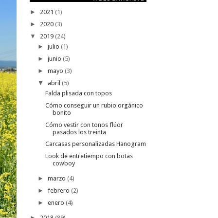
►
2021
(1)
►
2020
(3)
▼
2019
(24)
►
julio
(1)
►
junio
(5)
►
mayo
(3)
▼
abril
(5)
Falda plisada con topos
Cómo conseguir un rubio orgánico
bonito
Cómo vestir con tonos flúor
pasados los treinta
Carcasas personalizadas Hanogram
Look de entretiempo con botas
cowboy
►
marzo
(4)
►
febrero
(2)
►
enero
(4)
►
2018
(89)