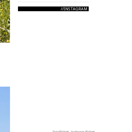
INSTAGRAM
SnapWidget · Instagram Widget