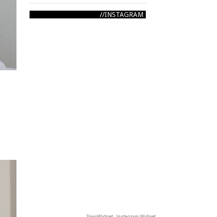
INSTAGRAM
SnapWidget · Instagram Widget