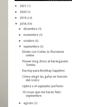
►
2021
(1)
►
2020
(3)
►
2019
(24)
▼
2018
(89)
►
diciembre
(9)
►
noviembre
(9)
►
octubre
(8)
▼
septiembre
(6)
Díselo con Colvin, tu floristería
online
Flower long dress at Karangasem
Tumbu
Eva Kay para Bombay Sapphire
Cómo elegir las gafas en función
del rostro
Upbra o el sujetador perfecto
10 cosas que me hacen feliz:
septiembre
►
agosto
(3)