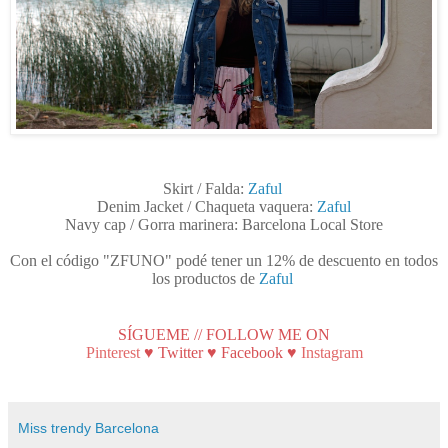
Skirt / Falda:
Zaful
Denim Jacket / Chaqueta vaquera:
Zaful
Navy cap / Gorra marinera: Barcelona Local Store
Con el código "ZFUNO" podé tener un 12% de descuento en todos
los productos de
Zaful
SÍGUEME // FOLLOW ME ON
Pinterest
♥
Twitter
♥
Facebook
♥
Instagram
Miss trendy Barcelona