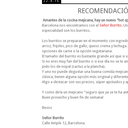
22.4.16
RECOMENDACIÓN
Amantes de la cocina mejicana, hay un nuevo "hot sp
Barcelona nos encontramos con el
Señor Burrito
.
Un 
especialidad son los burritos.
Los burritos se preparan en el momento con ingredient
arroz, frijoles, pico de gallo, queso crema y lechuga. 
opciones de carne o la opción vegetariana.
El tamaño del burrito es bastante grande así que si 
Si no eres muy fan del burrito o si ese día no se te 
pido los de nopal (cactus a la plancha).
Y uno no puede degustar una buena comida mejicana 
clásica, tienen alguna opción más original y diferen
Algo a destacar son sus precios, súper ajustados y a
Y como diría un mejicano "seguro que ya se te ha ant
Buen provecho y buen fin de semana!
Besos
Señor Burrito
Calle Ample 12, Barcelona.