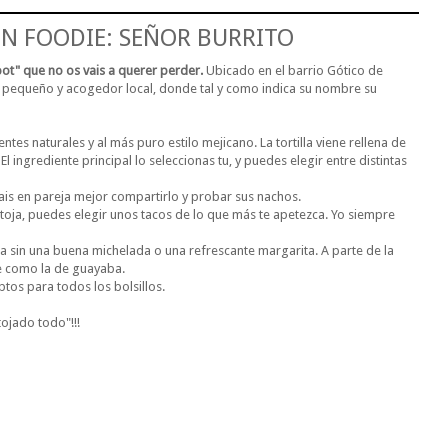
 FOODIE: SEÑOR BURRITO
ot" que no os vais a querer perder.
Ubicado en el barrio Gótico de
pequeño y acogedor local, donde tal y como indica su nombre su
es naturales y al más puro estilo mejicano. La tortilla viene rellena de
El ingrediente principal lo seleccionas tu, y puedes elegir entre distintas
vais en pareja mejor compartirlo y probar sus nachos.
antoja, puedes elegir unos tacos de lo que más te apetezca. Yo siempre
sin una buena michelada o una refrescante margarita. A parte de la
te como la de guayaba.
ptos para todos los bolsillos.
ojado todo"!!!