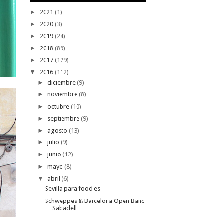
►
2021
(1)
►
2020
(3)
►
2019
(24)
►
2018
(89)
►
2017
(129)
▼
2016
(112)
►
diciembre
(9)
►
noviembre
(8)
►
octubre
(10)
►
septiembre
(9)
►
agosto
(13)
►
julio
(9)
►
junio
(12)
►
mayo
(8)
▼
abril
(6)
Sevilla para foodies
Schweppes & Barcelona Open Banc
Sabadell