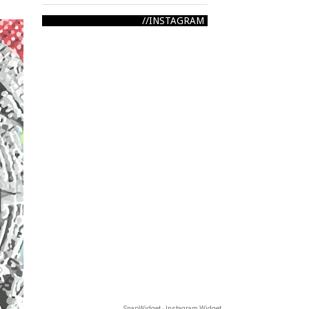
INSTAGRAM
SnapWidget · Instagram Widget