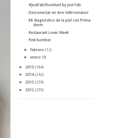
#JustFabShoeHunt by Just Fab
Desconectar en Aire Vallrromanes
Mi diagnóstico de la piel con Prima-
derm
Restaurant Lover Week
Pink bomber
►
febrero
(12)
►
enero
(9)
►
2015
(184)
►
2014
(242)
►
2013
(259)
►
2012
(295)