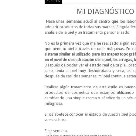
7.3.16
MI DIAGNÓSTICO 
Hace unas semanas acudí al centro que los labo
adquirir productos de todas sus marcas (Singuladerm
análisis de la piel y un tratamiento personalizado.
No es la primera vez que me he realizado algún estu
que tiene tu piel a través de unas máquinas. En ca
sistema similar al utilizado para los mapas topogr
en el nivel de deshidratación de la piel, las arrugas,
Después de poder ver el estado real de tu piel, pre
caso, tenía la piel muy deshidratada y seca, así
después de casi dos semanas, mi piel continua estan
Realizar algún tratamiento de este estilo es buen
productos de cosmética que estamos utilizando
cambiando una simple crema o añadiendo un sérum e
milagrosa.
Si os apetece conocer el estado de vuestra piel po
vuestra hora.
Feliz semana.