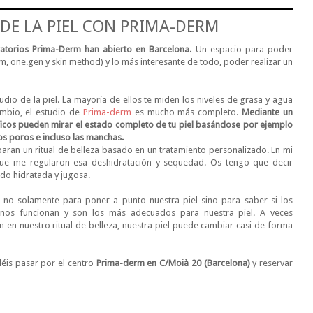
DE LA PIEL CON PRIMA-DERM
ratorios Prima-Derm han abierto en Barcelona.
Un espacio para poder
, one.gen y skin method) y lo más interesante de todo, poder realizar un
dio de la piel. La mayoría de ellos te miden los niveles de grasa y agua
mbio, el estudio de
Prima-derm
es mucho más completo.
Mediante un
áficos pueden mirar el estado completo de tu piel basándose por ejemplo
 los poros e incluso las manchas.
paran un ritual de belleza basado en un tratamiento personalizado. En mi
 que me regularon esa deshidratación y sequedad. Os tengo que decir
do hidratada y jugosa.
o no solamente para poner a punto nuestra piel sino para saber si los
 nos funcionan y son los más adecuados para nuestra piel. A veces
n nuestro ritual de belleza, nuestra piel puede cambiar casi de forma
déis pasar por el centro
Prima-derm en C/Moià 20 (Barcelona)
y reservar