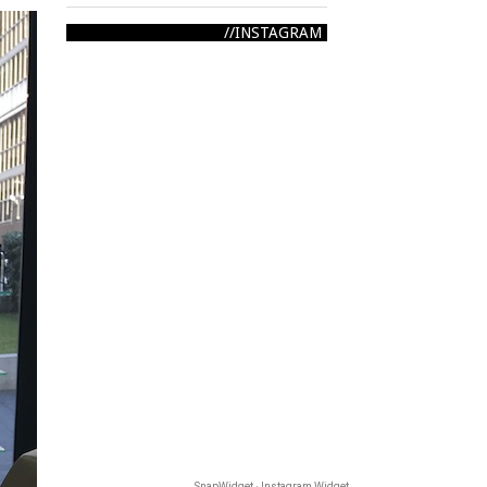
INSTAGRAM
SnapWidget · Instagram Widget