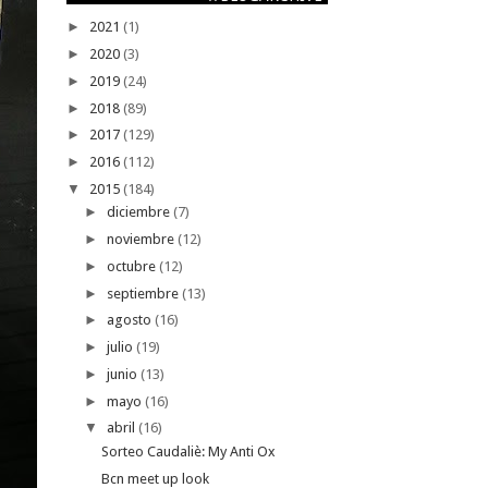
►
2021
(1)
►
2020
(3)
►
2019
(24)
►
2018
(89)
►
2017
(129)
►
2016
(112)
▼
2015
(184)
►
diciembre
(7)
►
noviembre
(12)
►
octubre
(12)
►
septiembre
(13)
►
agosto
(16)
►
julio
(19)
►
junio
(13)
►
mayo
(16)
▼
abril
(16)
Sorteo Caudaliè: My Anti Ox
Bcn meet up look