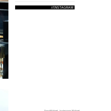
INSTAGRAM
SnapWidget · Instagram Widget