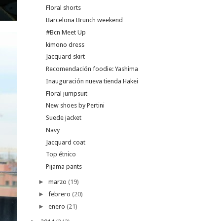
Floral shorts
Barcelona Brunch weekend
#Bcn Meet Up
kimono dress
Jacquard skirt
Recomendación foodie: Yashima
Inauguración nueva tienda Hakei
Floral jumpsuit
New shoes by Pertini
Suede jacket
Navy
Jacquard coat
Top étnico
Pijama pants
►
marzo
(19)
►
febrero
(20)
►
enero
(21)