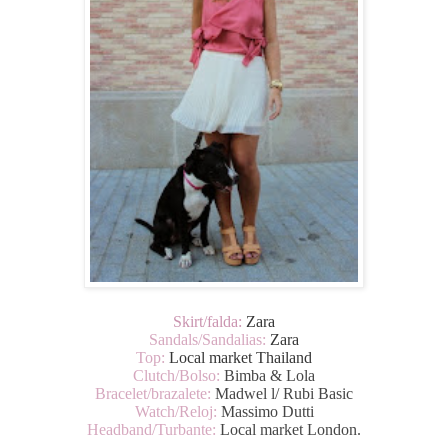
Skirt/falda:
Zara
Sandals/Sandalias:
Zara
Top:
Local market Thailand
Clutch/Bolso:
Bimba & Lola
Bracelet/brazalete:
Madwel l/ Rubi Basic
Watch/Reloj:
Massimo Dutti
Headband/Turbante:
Local market London.