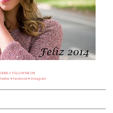
UEME // FOLLOW ME ON
Twitter
♥
Facebook
♥
Instagram