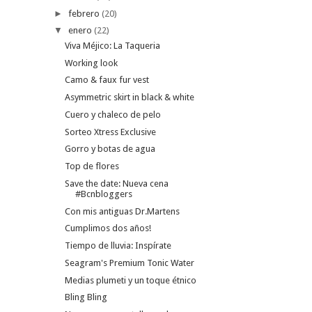
►
febrero
(20)
▼
enero
(22)
Viva Méjico: La Taqueria
Working look
Camo & faux fur vest
Asymmetric skirt in black & white
Cuero y chaleco de pelo
Sorteo Xtress Exclusive
Gorro y botas de agua
Top de flores
Save the date: Nueva cena
#Bcnbloggers
Con mis antiguas Dr.Martens
Cumplimos dos años!
Tiempo de lluvia: Inspírate
Seagram's Premium Tonic Water
Medias plumeti y un toque étnico
Bling Bling