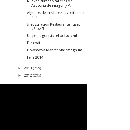
Nuevos cursos y talleres de
Asesoría de imagen y P...
Algunos de mis looks favoritos del
2013
Inauguración Restaurante Tuset
#Slow5
Un protagonista, el bolso azul
Fur coat
Downtown Market Maremagnum
Feliz 2014
►
2013
(259)
►
2012
(295)