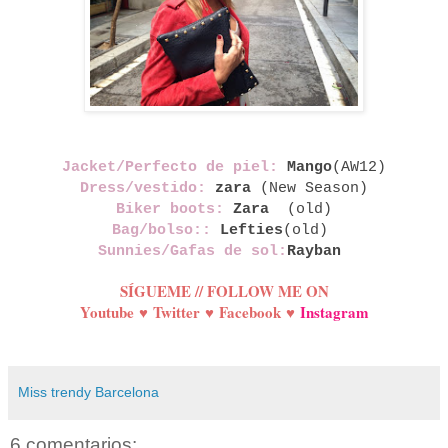
Jacket/Perfecto de piel:
Mango
(AW12)
Dress/vestido:
zara
(New Season)
Biker boots:
Zara
(old)
Bag/bolso::
Lefties
(old)
Sunnies/Gafas de sol:
Rayban
SÍGUEME // FOLLOW ME ON
Youtube
♥
Twitter
♥
Facebook
♥
Instagram
Miss trendy Barcelona
6 comentarios: