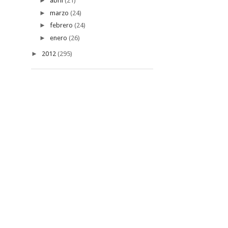
►
abril
(21)
►
marzo
(24)
►
febrero
(24)
►
enero
(26)
►
2012
(295)