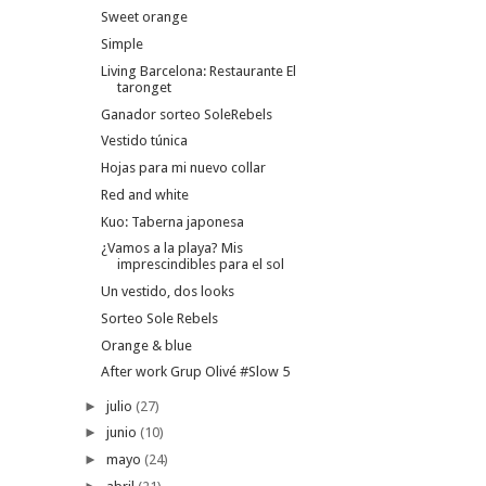
Sweet orange
Simple
Living Barcelona: Restaurante El
taronget
Ganador sorteo SoleRebels
Vestido túnica
Hojas para mi nuevo collar
Red and white
Kuo: Taberna japonesa
¿Vamos a la playa? Mis
imprescindibles para el sol
Un vestido, dos looks
Sorteo Sole Rebels
Orange & blue
After work Grup Olivé #Slow 5
►
julio
(27)
►
junio
(10)
►
mayo
(24)