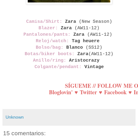
Camisa/Shirt:
Zara
(New Season
)
Blazer:
Zara
(AW11-12)
Pantalones/pants:
Zara
(AW11-12)
Reloj/watch:
Tag heuere
Bolso/bag:
Blanco
(SS12)
Botas/biker boots:
Zara
(AW11-12)
Anillo/ring:
Aristocrazy
Colgante/pendant:
Vintage
SÍGUEME // FOLLOW ME 
Bloglovin'
♥
Twitter
♥
Facebook
♥
I
Unknown
15 comentarios: