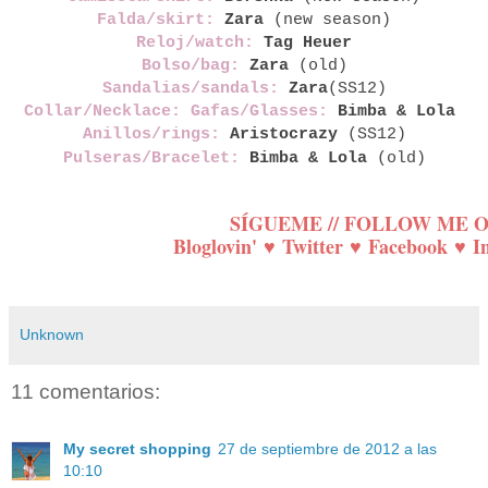
Falda/skirt:
Zara
(new season)
Reloj/watch:
Tag Heuer
Bolso/bag:
Zara
(old)
Sandalias/sandals:
Zara
(SS12)
Collar/Necklace: Gafas/Glasses:
Bimba & Lola
Anillos/rings:
Aristocrazy
(SS12)
Pulseras/Bracelet:
Bimba & Lola
(old)
SÍGUEME // FOLLOW ME 
Bloglovin'
♥
Twitter
♥
Facebook
♥
I
Unknown
11 comentarios:
My secret shopping
27 de septiembre de 2012 a las
10:10