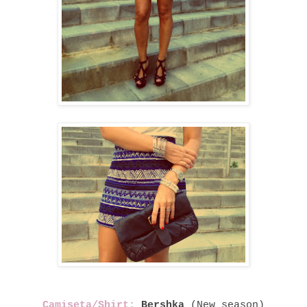
Camiseta/Shirt:
Bershka
(New season
)