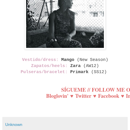
Vestido/dress:
Mango
(New Season
)
Zapatos/heels:
Zara
(AW12)
Pulseras/bracelet:
Primark
(SS12)
SÍGUEME // FOLLOW ME 
Bloglovin'
♥
Twitter
♥
Facebook
♥
I
Unknown