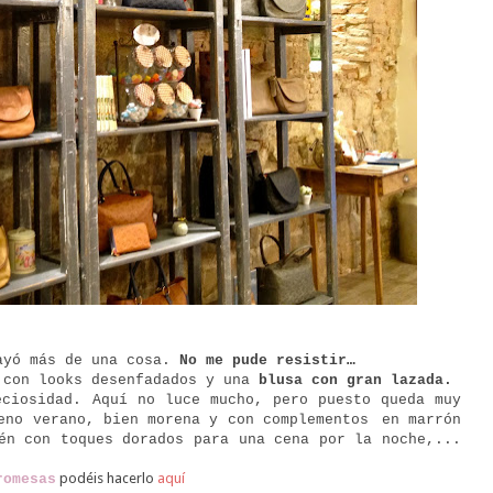
cayó más de una cosa.
No me pude resistir…
 con looks desenfadados y una
blusa con gran lazada.
eciosidad. Aquí no luce mucho, pero puesto queda muy
leno verano, bien morena y con complementos
en marrón
én con toques dorados para una cena por la noche,...
podéis hacerlo
aquí
romesas