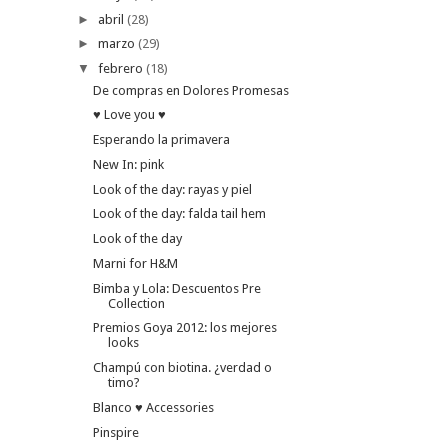
►
abril
(28)
►
marzo
(29)
▼
febrero
(18)
De compras en Dolores Promesas
♥ Love you ♥
Esperando la primavera
New In: pink
Look of the day: rayas y piel
Look of the day: falda tail hem
Look of the day
Marni for H&M
Bimba y Lola: Descuentos Pre
Collection
Premios Goya 2012: los mejores
looks
Champú con biotina. ¿verdad o
timo?
Blanco ♥ Accessories
Pinspire